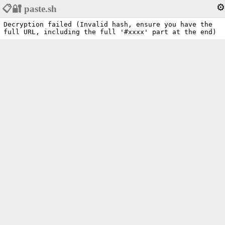
⚙️
📋🔐 paste.sh